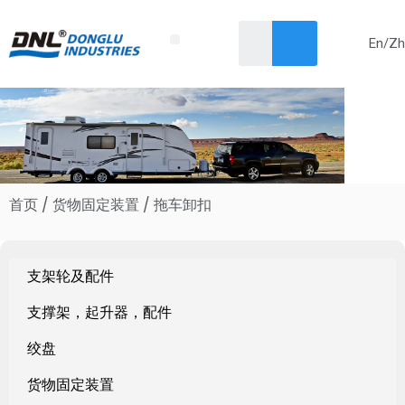
En/Zh
Skip
首页
关于我们
产品
解决方案
服务
新闻
联系我们
to
content
首页
/
货物固定装置
/ 拖车卸扣
支架轮及配件
支撑架，起升器，配件
绞盘
货物固定装置