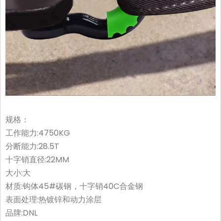
规格：
工作能力:4750KG
分断能力:28.5T
十字销直径:22MM
大小:大
材质:钩体45#碳钢，十字销40C合金钢
表面处理:热镀锌和动力涂层
品牌:DNL