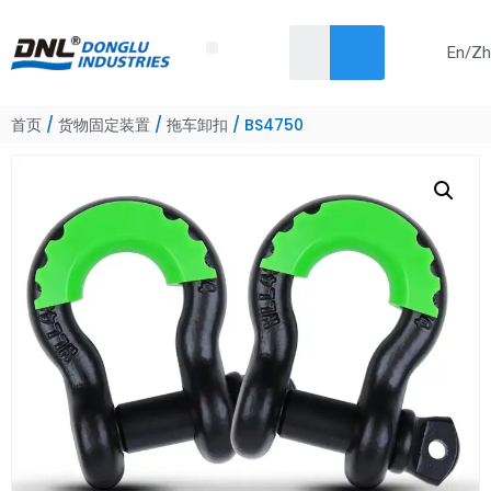
En/Zh
Skip
首页
关于我们
产品
解决方案
服务
新闻
联系我们
to
content
首页
/
货物固定装置
/
拖车卸扣
/ BS4750