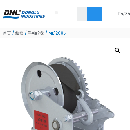
En/Zh
Skip
首页
关于我们
产品
解决方案
服务
新闻
联系我们
to
content
首页
/
绞盘
/
手动绞盘
/ ME1200S