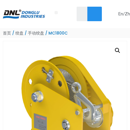
En/Zh
Skip
首页
关于我们
产品
解决方案
服务
新闻
联系我们
to
content
首页
/
绞盘
/
手动绞盘
/ MC1800C